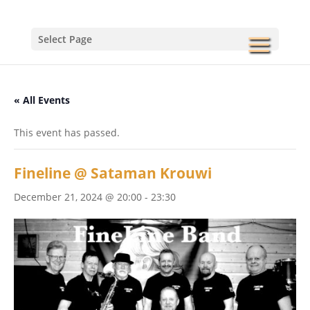
Select Page
« All Events
This event has passed.
Fineline @ Sataman Krouwi
December 21, 2024 @ 20:00
-
23:30